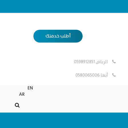
أطلب خدمتك
الرياض 0598912851
أبها 0580065006
EN
AR